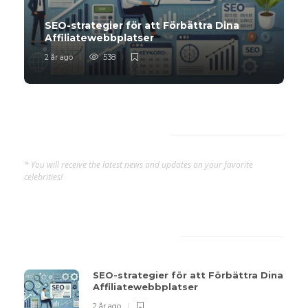
SEO-strategier för att Förbättra Dina
Affiliatewebbplatser
2 år ago
538
Subscribe Now
* You will receive the latest news and updates on your favorite
celebrities!
Latest
Popular
SEO-strategier för att Förbättra Dina
Affiliatewebbplatser
2 år ago