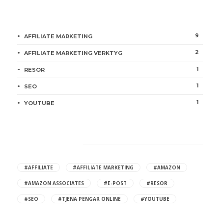
Categories
9
AFFILIATE MARKETING
2
AFFILIATE MARKETING VERKTYG
1
RESOR
1
SEO
1
YOUTUBE
Hot Tags
#AFFILIATE
#AFFILIATE MARKETING
#AMAZON
#AMAZON ASSOCIATES
#E-POST
#RESOR
#SEO
#TJENA PENGAR ONLINE
#YOUTUBE