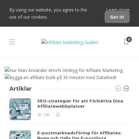
By using our website, you agree to the
Learn more
use of our cookies.
Got it!
0
Artiklar
SEO-strategier för att Förbättra Dina
Affiliatewebbplatser
538
E-postmarknadsföring för Affiliates:
Bygg och Odla Din E-postlista